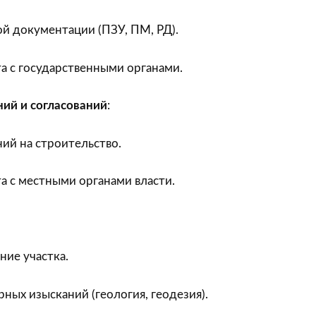
й документации (ПЗУ, ПМ, РД).
а с государственными органами.
ий и согласований
:
ий на строительство.
а с местными органами власти.
ние участка.
ых изысканий (геология, геодезия).