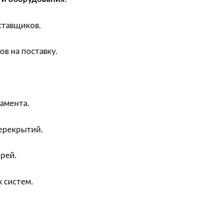
тавщиков.
в на поставку.
амента.
ерекрытий.
ерей.
 систем.