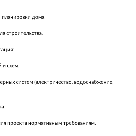
 планировки дома.
я строительства.
тация
:
 и схем.
рных систем (электричество, водоснабжение,
та
:
вия проекта нормативным требованиям.