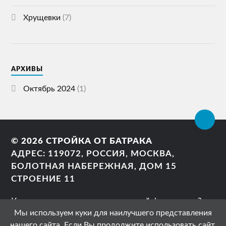
Хрущевки
(7)
АРХИВЫ
Октябрь 2024
(1)
© 2026
СТРОЙКА ОТ БАТРАКА
АДРЕС: 119072, РОССИЯ, МОСКВА,
БОЛОТНАЯ НАБЕРЕЖНАЯ, ДОМ 15
СТРОЕНИЕ 11
Как правильно сделать ленточный фундамент?
Мы используем куки для наилучшего представления
Можно ли заливать фундамент дома частями?
нашего сайта. Если Вы продолжите использовать сайт,