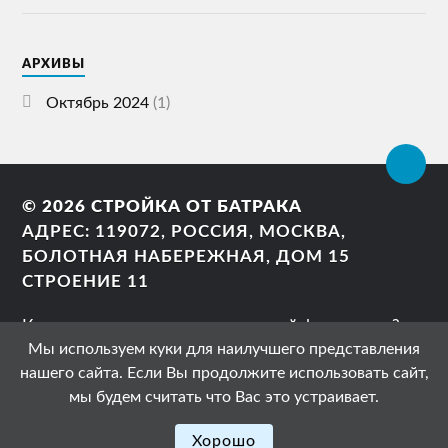
АРХИВЫ
Октябрь 2024
(1)
© 2026
СТРОЙКА ОТ БАТРАКА
АДРЕС: 119072, РОССИЯ, МОСКВА,
БОЛОТНАЯ НАБЕРЕЖНАЯ, ДОМ 15
СТРОЕНИЕ 11
Как правильно сделать ленточный фундамент?
Мы используем куки для наилучшего представления
Можно ли заливать фундамент дома частями?
нашего сайта. Если Вы продолжите использовать сайт,
Фундамент своими руками?
мы будем считать что Вас это устраивает.
Свайный фундамент
ТЕМА РАЗРАБОТАНА
ANDERS NORÉN
Хорошо