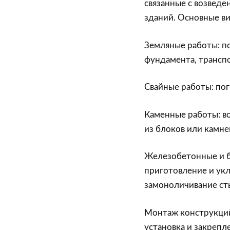
связанные с возвед
зданий. Основные в
Земляные работы: по
фундамента, транспо
Свайные работы: пог
Каменные работы: во
из блоков или камней
Железобетонные и б
приготовление и укл
замоноличивание ст
Монтаж конструкций:
установка и закрепл