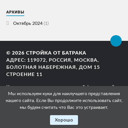
АРХИВЫ
Октябрь 2024
(1)
© 2026
СТРОЙКА ОТ БАТРАКА
АДРЕС: 119072, РОССИЯ, МОСКВА,
БОЛОТНАЯ НАБЕРЕЖНАЯ, ДОМ 15
СТРОЕНИЕ 11
Как правильно сделать ленточный фундамент?
Мы используем куки для наилучшего представления
Можно ли заливать фундамент дома частями?
нашего сайта. Если Вы продолжите использовать сайт,
Фундамент своими руками?
мы будем считать что Вас это устраивает.
Свайный фундамент
ТЕМА РАЗРАБОТАНА
ANDERS NORÉN
Хорошо