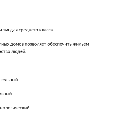
лья для среднего класса.
тных домов позволяет обеспечить жильем
ество людей.
ительный
ивный
хнологический