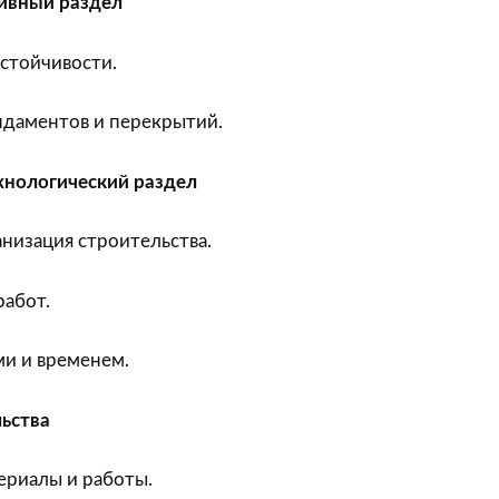
ивный раздел
устойчивости.
даментов и перекрытий.
нологический раздел
низация строительства.
работ.
ми и временем.
ьства
териалы и работы.